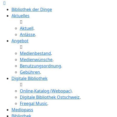
Bibliothek der Dinge
Aktuelles
Aktuell
.
Anlässe
.
Angebot
Medienbestand
.
Medienwünsche
.
Benutzungsordnung
.
Gebühren
.
Digitale Bibliothek
Online-Katalog (Webopac)
.
Digitale Bibliothek Ostschweiz
.
Freegal Music
.
Mediopass
Bibliothek